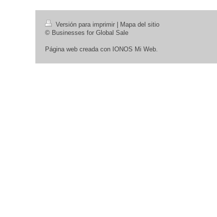
Versión para imprimir
|
Mapa del sitio
© Businesses for Global Sale
Página web creada con
IONOS Mi Web
.