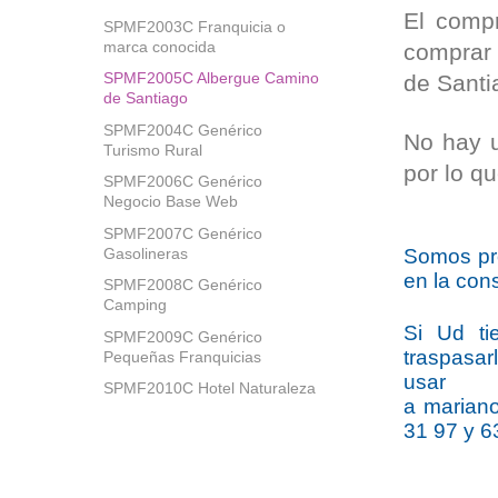
El comp
SPMF2003C Franquicia o
marca conocida
comprar 
SPMF2005C Albergue Camino
de Santi
de Santiago
SPMF2004C Genérico
No hay u
Turismo Rural
por lo q
SPMF2006C Genérico
Negocio Base Web
SPMF2007C Genérico
Gasolineras
Somos pro
en la cons
SPMF2008C Genérico
Camping
Si Ud ti
SPMF2009C Genérico
traspasar
Pequeñas Franquicias
usar 
SPMF2010C Hotel Naturaleza
a
marian
31 97 y 